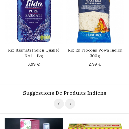
Riz Basmati Indien Qualité
Riz En Flocons Powa Indien
No1 - 1kg
300g
Price
Price
6,99 €
2,99 €
Suggestions De Produits Indiens