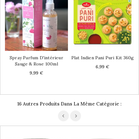
Spray Parfum D'intérieur
Plat Indien Pani Puri Kit 360g
Sauge & Rose 100ml
Price
6,99 €
Price
9,99 €
16 Autres Produits Dans La Même Catégorie :