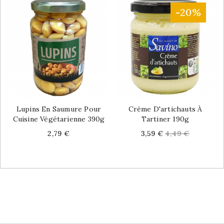
-20%
Lupins En Saumure Pour
Crème D'artichauts À
Cuisine Végétarienne 390g
Tartiner 190g
Price
Price
Regular
2,79 €
3,59 €
4,49 €
price