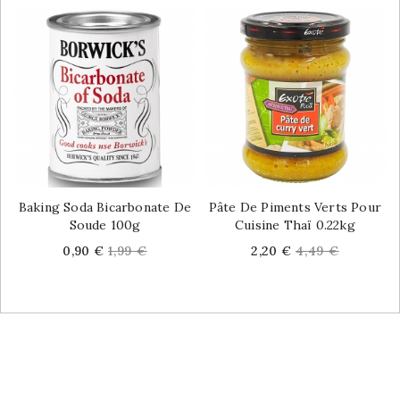
Baking Soda Bicarbonate De
Pâte De Piments Verts Pour
Soude 100g
Cuisine Thaï 0.22kg
Price
Regular
Price
Regular
0,90 €
1,99 €
2,20 €
4,49 €
price
price