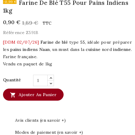
Farine De Blé T55 Pour Pains Indiens
-0,99 €
1kg
0,90 €
1,89 €
TTC
Référence
Z591B
[DDM 02/07/26]
Farine de blé
type 55, idéale pour préparer
les
pains indiens Naan
, un must dans la
cuisine
nord
indienne
.
Farine française.
Vendu en paquet de 1kg
Quantité

Ajouter Au Panier
Avis clients (en savoir +)
Modes de paiement (en savoir +)