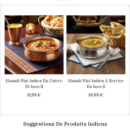
Haandi Plat Indien En Cuivre
Haandi Plat Indien À Service
Et Inox S
En Inox S
Price
Price
11,99 €
10,99 €
Suggestions De Produits Indiens