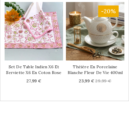
-20%
Set De Table Indien X6 Et
Théière En Porcelaine
Serviette X6 En Coton Rose
Blanche Fleur De Vie 400ml
Price
Price
Regular
27,99 €
23,99 €
29,99 €
price