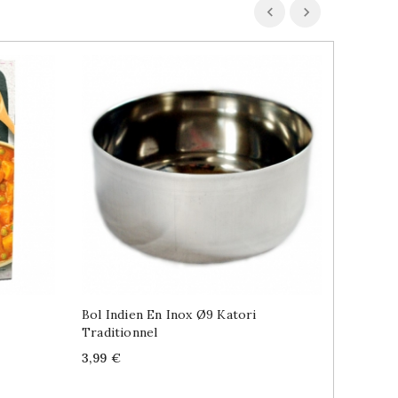
Bol Indien En Inox Ø9 Katori
Pickles
Traditionnel
Piments
Price
Price
3,99 €
4,89 €