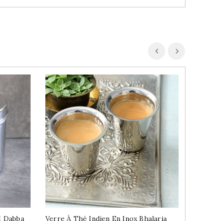
M Dabba
Verre À Thé Indien En Inox Bhalaria
Thali I