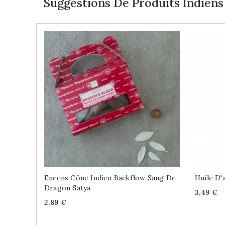
Suggestions De Produits Indiens
Encens Cône Indien Backflow Sang De
Huile D
Dragon Satya
Price
3,49 €
Price
2,89 €