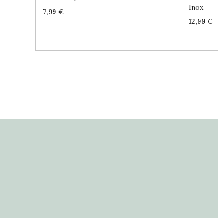
Inox
Price
7,99 €
Price
12,99 €