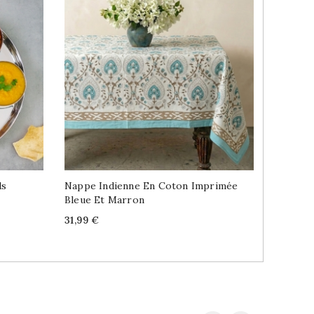
ls
Nappe Indienne En Coton Imprimée
Chemin 
Bleue Et Marron
Coton V
Price
Price
31,99 €
24,99 €