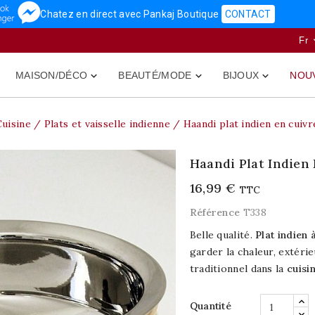
Chatez en direct avec Pankaj Boutique
CONTACT
Fr
MAISON/DÉCO
BEAUTÉ/MODE
BIJOUX
NOU



Cuisine
Plats et vaisselle indienne
Haandi plat indien en cuivr
Haandi Plat Indien
16,99 €
TTC
Référence
T338
Belle qualité.
Plat indien 
garder la chaleur, extéri
traditionnel dans la
cuisi
Quantité