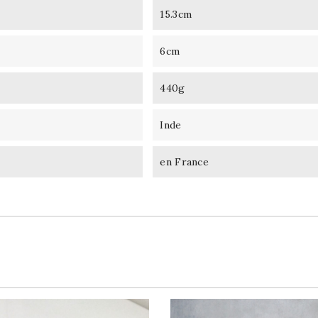
15.3cm
6cm
440g
Inde
en France