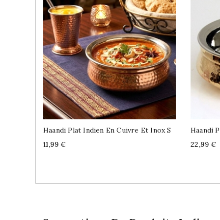
Haandi Plat Indien En Cuivre Et Inox S
Haandi P
Price
Price
11,99 €
22,99 €