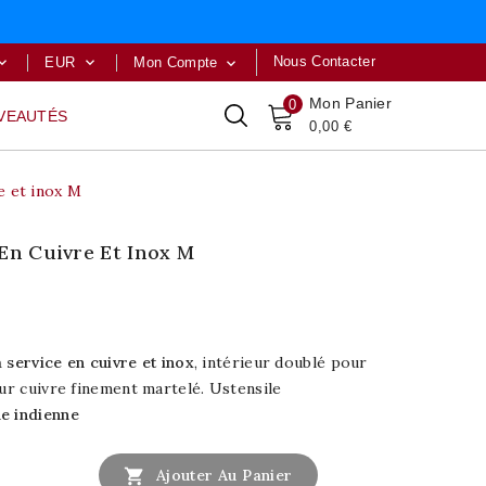
Nous Contacter
EUR
Mon Compte



Mon Panier
0
VEAUTÉS
0,00 €
e et inox M
 En Cuivre Et Inox M
à service en cuivre et inox
, intérieur doublé pour
eur cuivre finement martelé. Ustensile
ne indienne

Ajouter Au Panier