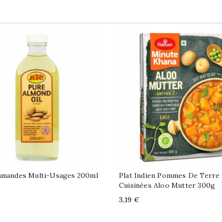
'amandes Multi-Usages 200ml
Plat Indien Pommes De Terre
Cuisinées Aloo Mutter 300g
Price
3,19 €