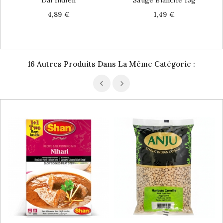
Price
Price
4,89 €
1,49 €
16 Autres Produits Dans La Même Catégorie :