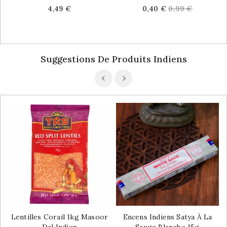
Price
Price
Regular
4,49 €
0,40 €
0,99 €
price
Suggestions De Produits Indiens
Lentilles Corail 1kg Masoor
Encens Indiens Satya À La
Dal Indien
Sauge Blanche 15g