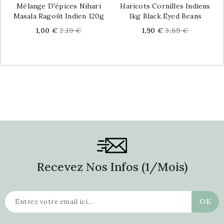
Mélange D'épices Nihari
Haricots Cornilles Indiens
Masala Ragoût Indien 120g
1kg Black Eyed Beans
Price
Regular
Price
Regular
1,00 €
2,19 €
1,90 €
3,89 €
price
price
Recevez Nos Infos (1/mois)