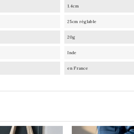
1.4cm
25cm réglable
20g
Inde
en France