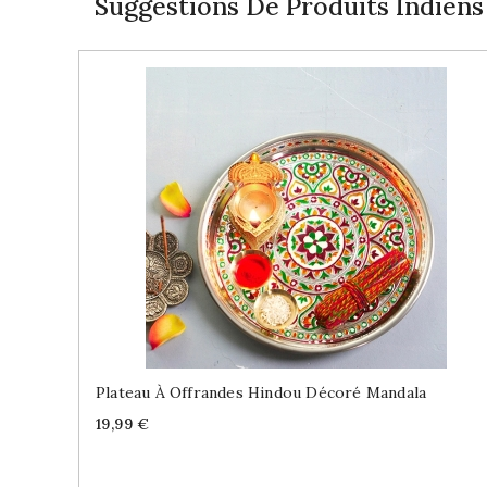
Suggestions De Produits Indiens
Plateau À Offrandes Hindou Décoré Mandala
Price
19,99 €