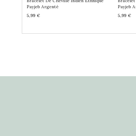
Bracelet De Cheville Indien Ethnique
Bracelet
Payjeb Argenté
Payjeb A
Price
Price
5,99 €
5,99 €