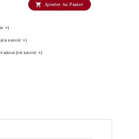

Ajouter Au Panier
ir +)
en savoir +)
vraison (en savoir +)