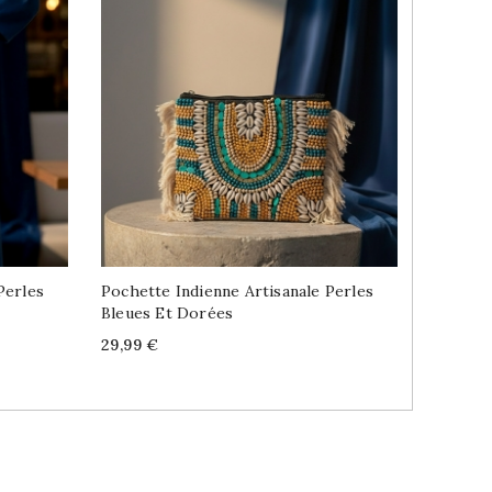
Perles
Pochette Indienne Artisanale Perles
Sac À M
Bleues Et Dorées
Et Rose
Price
Price
29,99 €
21,99 €