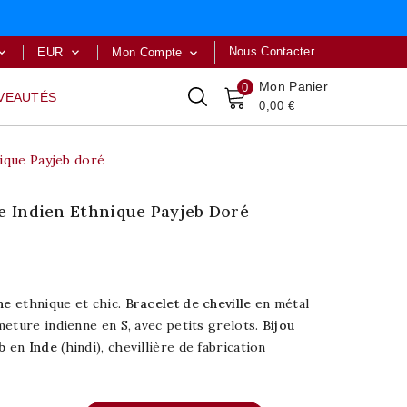
Nous Contacter
EUR
Mon Compte



Mon Panier
0
VEAUTÉS
0,00 €
nique Payjeb doré
le Indien Ethnique Payjeb Doré
ne
ethnique et chic.
Bracelet de cheville
en métal
eture indienne en S, avec petits grelots.
Bijou
eb
en
Inde
(hindi), chevillière de fabrication