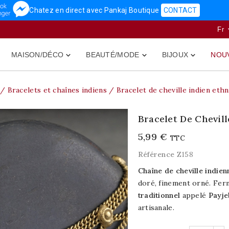
Chatez en direct avec Pankaj Boutique
CONTACT
Fr
MAISON/DÉCO
BEAUTÉ/MODE
BIJOUX
NOU



Bracelets et chaînes indiens
Bracelet de cheville indien eth
Bracelet De Chevil
5,99 €
TTC
Référence
Z158
Chaîne de cheville indien
doré, finement orné. Ferm
traditionnel
appelé
Payj
artisanale.