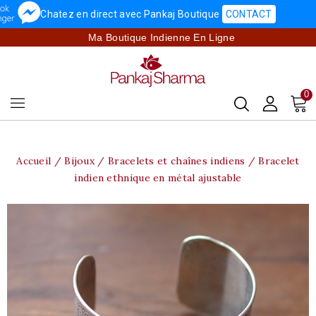
Chatez en direct avec Pankaj Boutique
CONTACT
Ma Boutique Indienne En Ligne
0
Accueil
Bijoux
Bracelets et chaînes indiens
Bracelet
indien ethnique en métal ajustable