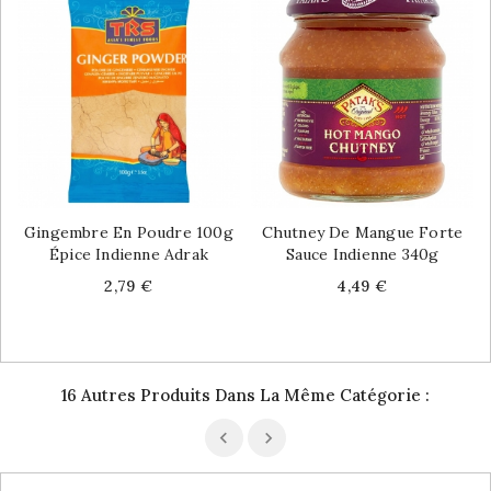
Gingembre En Poudre 100g
Chutney De Mangue Forte
Épice Indienne Adrak
Sauce Indienne 340g
Price
Price
2,79 €
4,49 €
16 Autres Produits Dans La Même Catégorie :