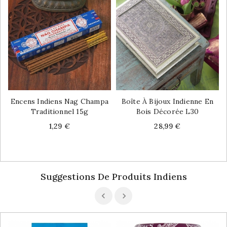
Encens Indiens Nag Champa
Boîte À Bijoux Indienne En
Traditionnel 15g
Bois Décorée L30
Price
Price
1,29 €
28,99 €
Suggestions De Produits Indiens