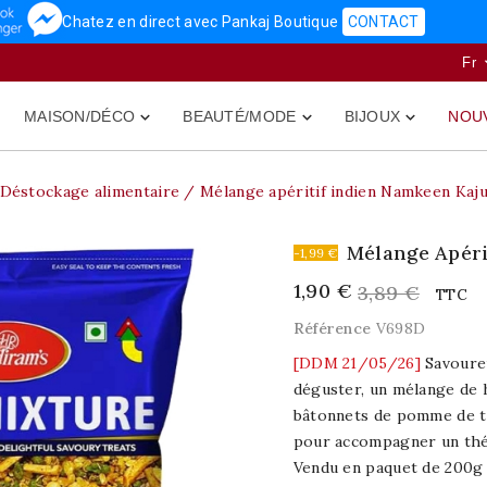
Chatez en direct avec Pankaj Boutique
CONTACT
Fr
MAISON/DÉCO
BEAUTÉ/MODE
BIJOUX
NOU



Déstockage alimentaire
Mélange apéritif indien Namkeen Kaj
Mélange Apéri
-1,99 €
1,90 €
3,89 €
TTC
Référence
V698D
[DDM 21/05/26]
Savoure
déguster, un mélange de h
bâtonnets de pomme de ter
pour accompagner un thé 
Vendu en paquet de 200g