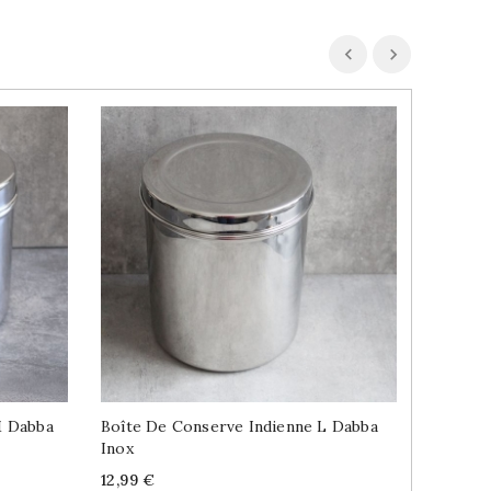
M Dabba
Boîte De Conserve Indienne L Dabba
Boîte À
Inox
Price
7,99 €
Price
12,99 €