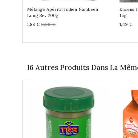
Mélange Apéritif Indien Namkeen
Encens I
Long Sev 200g
15g
Price
Regular
Price
1,88 €
2,69 €
1,49 €
price
16 Autres Produits Dans La Même