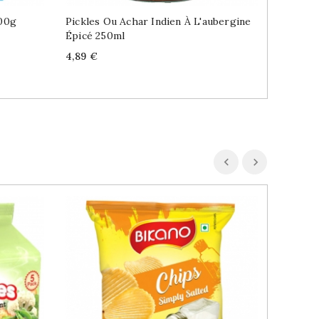
00g
Pickles Ou Achar Indien À L'aubergine
Girofle
Épicé 250ml
Epice I
Price
Price
4,89 €
3,49 €