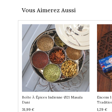
Vous Aimerez Aussi
Boîte À Épices Indienne Ø21 Masala
Encens 
Dani
Traditio
Price
Price
31,99 €
1,29 €