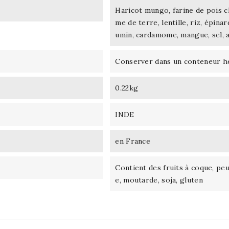
Haricot mungo, farine de pois c
me de terre, lentille, riz, épina
umin, cardamome, mangue, sel, 
Conserver dans un conteneur he
0.22kg
INDE
en France
Contient des fruits à coque, pe
e, moutarde, soja, gluten