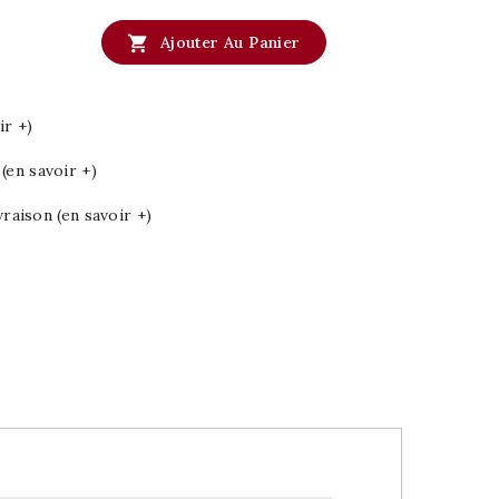

Ajouter Au Panier
ir +)
en savoir +)
vraison (en savoir +)