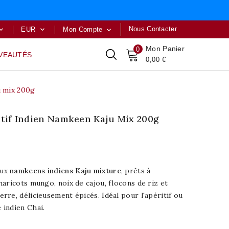
Nous Contacter
EUR
Mon Compte



Mon Panier
0
VEAUTÉS
0,00 €
u mix 200g
tif Indien Namkeen Kaju Mix 200g
ux
namkeens indiens Kaju mixture
, prêts à
aricots mungo, noix de cajou, flocons de riz et
re, délicieusement épicés. Idéal pour l'apéritif ou
indien Chai.