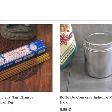
Indiens Nag Champa
Boîte De Conserve Indienne 
nnel 15g
Inox
Price
9,99 €