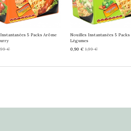
 Instantanées 5 Packs Arôme
Nouilles Instantanées 5 Pack
urry
Légumes
egular
Price
Regular
,99 €
0,90 €
1,99 €
rice
price