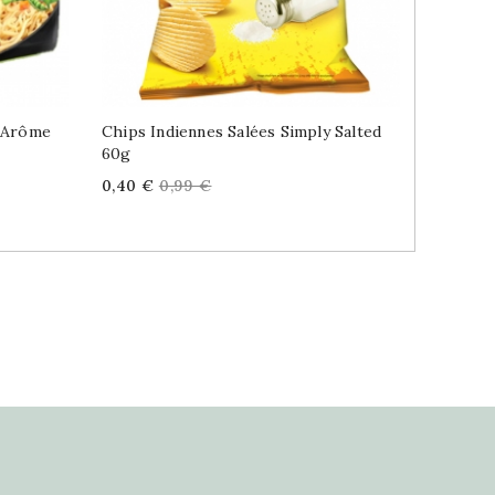
s Arôme
Chips Indiennes Salées Simply Salted
Chips I
60g
Tangy 
Price
Regular
Price
0,40 €
0,99 €
0,40 €
price