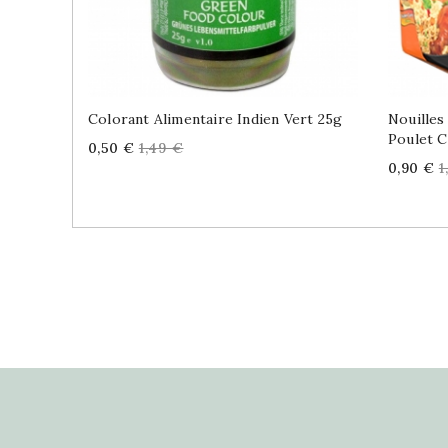
Colorant Alimentaire Indien Vert 25g
Nouilles
Poulet C
Price
Regular
0,50 €
1,49 €
price
Price
R
0,90 €
1
p