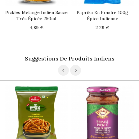
Pickles Mélange Indien Sauce
Paprika En Poudre 100g
Très Épicée 250ml
Épice Indienne
Price
Price
4,89 €
2,29 €
Suggestions De Produits Indiens