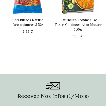
Cacahuètes Nature
Plat Indien Pommes De
Décortiquées 375g
Terre Cuisinées Aloo Mutter
300g
Price
3,99 €
Price
3,19 €
Recevez Nos Infos (1/mois)