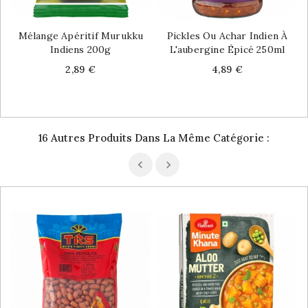
Mélange Apéritif Murukku
Pickles Ou Achar Indien À
Indiens 200g
L'aubergine Épicé 250ml
Price
Price
2,89 €
4,89 €
16 Autres Produits Dans La Même Catégorie :