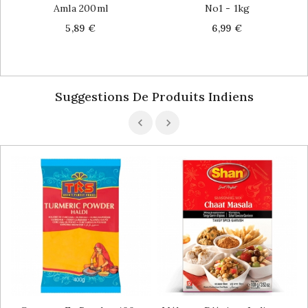
Amla 200ml
No1 - 1kg
Price
Price
5,89 €
6,99 €
Suggestions De Produits Indiens