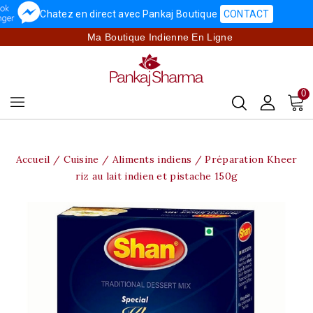
Chatez en direct avec Pankaj Boutique
CONTACT
Ma Boutique Indienne En Ligne
0
Accueil
Cuisine
Aliments indiens
Préparation Kheer
riz au lait indien et pistache 150g