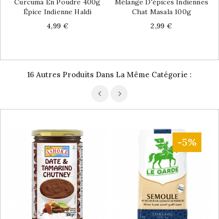
Curcuma En Poudre 400g
Mélange D'épices Indiennes
Épice Indienne Haldi
Chat Masala 100g
Price
Price
4,99 €
2,99 €
16 Autres Produits Dans La Même Catégorie :
-5%