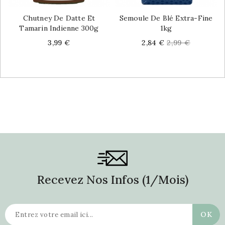
Chutney De Datte Et
Semoule De Blé Extra-Fine
Tamarin Indienne 300g
1kg
Price
Price
Regular
3,99 €
2,84 €
2,99 €
price
Recevez Nos Infos (1/mois)