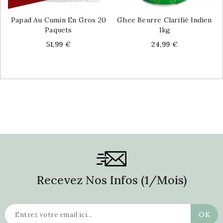
Papad Au Cumin En Gros 20
Ghee Beurre Clarifié Indien
Paquets
1kg
Price
Price
51,99 €
24,99 €
Recevez Nos Infos (1/mois)