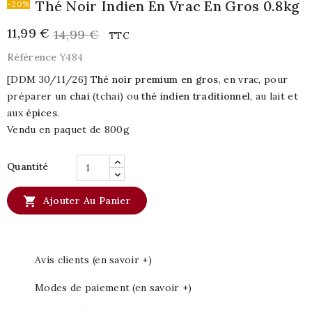
Thé Noir Indien En Vrac En Gros 0.8kg
-20%
11,99 €
14,99 €
TTC
Référence
Y484
[DDM 30/11/26]
Thé noir premium en gros
, en vrac, pour
préparer un
chai
(tchai) ou
thé indien traditionnel
, au lait et
aux
épices
.
Vendu en paquet de 800g
Quantité

Ajouter Au Panier
Avis clients (en savoir +)
Modes de paiement (en savoir +)