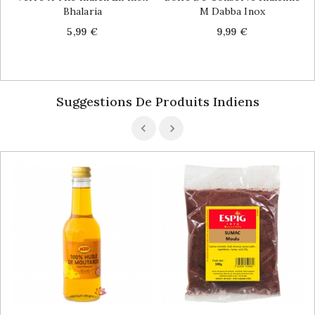
Bhalaria
M Dabba Inox
Price
Price
5,99 €
9,99 €
Suggestions De Produits Indiens