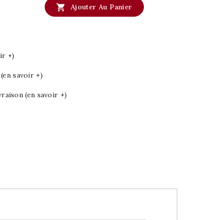

Ajouter Au Panier
ir +)
en savoir +)
vraison (en savoir +)