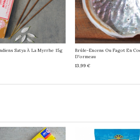
ndiens Satya À La Myrrhe 15g
Brûle-Encens Ou Fagot En Coq
D'ormeau
Price
13,99 €