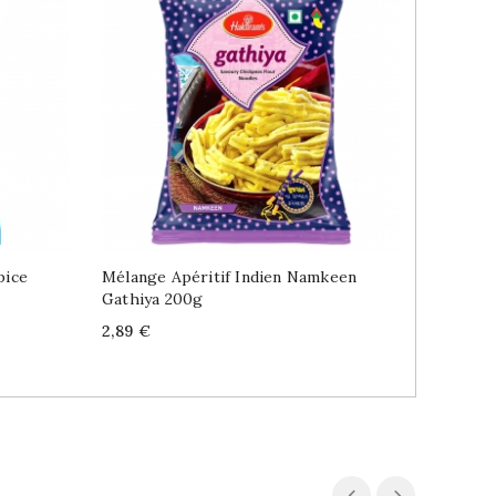
pice
Mélange Apéritif Indien Namkeen
Pan Mas
Gathiya 200g
Price
18,99 €
Price
2,89 €