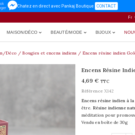
Chatez en direct avec Pankaj Boutique
CONTACT
Fr
MAISON/DÉCO
BEAUTÉ/MODE
BIJOUX
NOU



on/Déco
Bougies et encens indiens
Encens résine indien Go
Encens Résine Indi
4,69 €
TTC
Référence
X142
Encens résine indien à l
être.
Résine indienne nat
méditation pour promouvo
Vendu en boîte de 30g