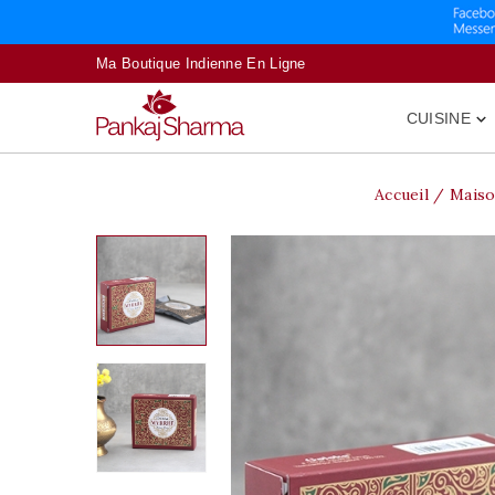
Ma Boutique Indienne En Ligne
CUISINE

Accueil
Mais