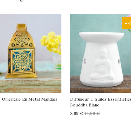
-
 Orientale En Métal Mandala
Diffuseur D'huiles Essentielle
Bouddha Blanc
Price
Regular
8,99 €
14,99 €
price