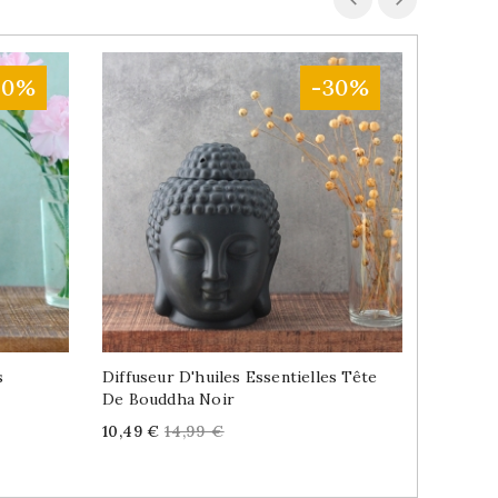
40%
-30%
s
Diffuseur D'huiles Essentielles Tête
Diffuseu
De Bouddha Noir
De Boud
Price
Regular
Price
R
10,49 €
14,99 €
7,19 €
8
price
p