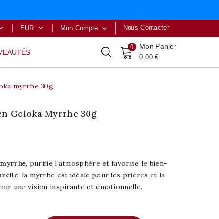
Nous Contacter
EUR
Mon Compte



Mon Panier
0
VEAUTÉS
0,00 €
loka myrrhe 30g
en Goloka Myrrhe 30g
a myrrhe
, purifie l'atmosphère et favorise le bien-
urelle
, la myrrhe est idéale pour les prières et la
ir une vision inspirante et émotionnelle.