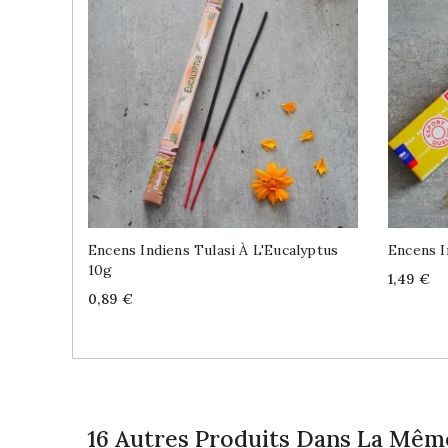
Encens Indiens Tulasi À L'Eucalyptus
Encens I
10g
Price
1,49 €
Price
0,89 €
16 Autres Produits Dans La Même