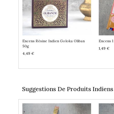
Encens Résine Indien Goloka Oliban
Encens I
50g
Price
1,49 €
Price
4,49 €
Suggestions De Produits Indiens