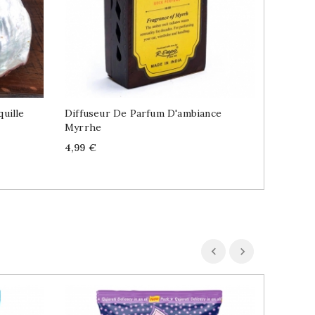
uille
Diffuseur De Parfum D'ambiance
Myrrhe
Price
4,99 €