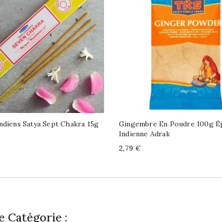
ndiens Satya Sept Chakra 15g
Gingembre En Poudre 100g É
Indienne Adrak
Price
2,79 €
 Catégorie :