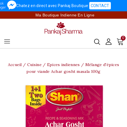
Chatez en direct avec Pankaj Boutique
CONTACT
Ma Boutique Indienne En Ligne
0
Accueil
Cuisine
Epices indiennes
Mélange d'épices
pour viande Achar gosht masala 100g