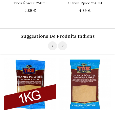
Très Épicée 250ml
Citron Épicé 250ml
Price
Price
4,89 €
4,89 €
Suggestions De Produits Indiens