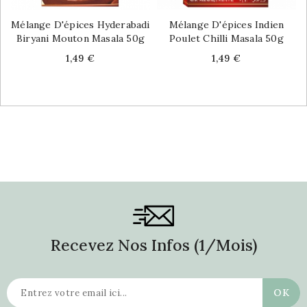
Mélange D'épices Hyderabadi
Mélange D'épices Indien
Biryani Mouton Masala 50g
Poulet Chilli Masala 50g
Price
Price
1,49 €
1,49 €
Recevez Nos Infos (1/mois)