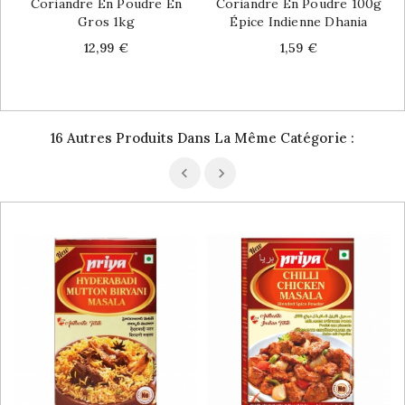
Coriandre En Poudre En
Coriandre En Poudre 100g
Gros 1kg
Épice Indienne Dhania
Price
Price
12,99 €
1,59 €
16 Autres Produits Dans La Même Catégorie :