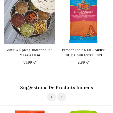
Boîte À Épices Indienne Ø21
Piment Indien En Poudre
Masala Dani
100g Chilli Extra Fort
Price
Price
31,99 €
2,89 €
Suggestions De Produits Indiens