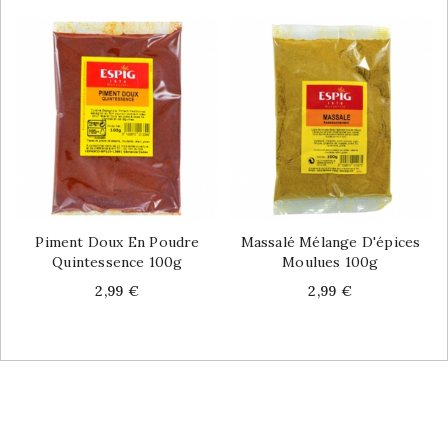
Piment Doux En Poudre
Massalé Mélange D'épices
Quintessence 100g
Moulues 100g
Price
Price
2,99 €
2,99 €