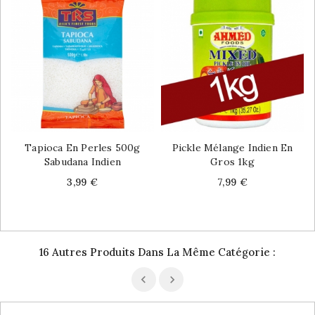
Tapioca En Perles 500g
Pickle Mélange Indien En
Sabudana Indien
Gros 1kg
Price
Price
3,99 €
7,99 €
16 Autres Produits Dans La Même Catégorie :