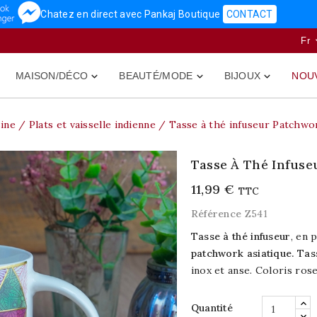
Chatez en direct avec Pankaj Boutique
CONTACT
Fr
MAISON/DÉCO
BEAUTÉ/MODE
BIJOUX
NOU



sine
Plats et vaisselle indienne
Tasse à thé infuseur Patchw
Tasse À Thé Infus
11,99 €
TTC
Référence
Z541
Tasse à thé infuseur
, en 
patchwork asiatique. Ta
inox et anse. Coloris ros
Quantité