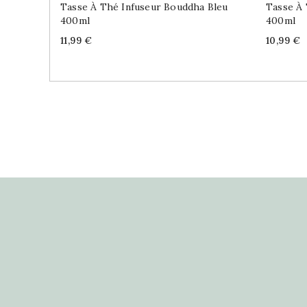
Tasse À Thé Infuseur Bouddha Bleu
Tasse À 
400ml
400ml
Price
Price
11,99 €
10,99 €