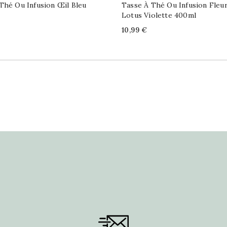
Thé Ou Infusion Œil Bleu
Tasse À Thé Ou Infusion Fleu
Lotus Violette 400ml
Price
10,99 €