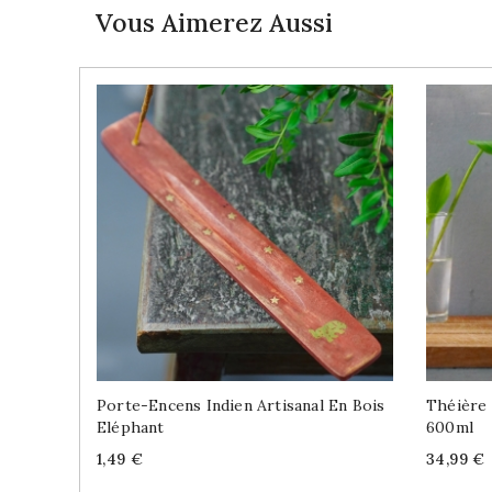
Vous Aimerez Aussi
Porte-Encens Indien Artisanal En Bois
Théière 
Eléphant
600ml
Price
Price
1,49 €
34,99 €