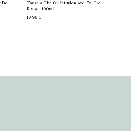
r De
Tasse À Thé Ou Infusion Arc-En-Ciel
Tasse À
Rouge 400ml
Rêves V
Price
Price
10,99 €
10,99 €