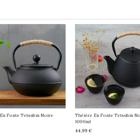
En Fonte Tetsubin Noire
Théière En Fonte Tetsubin No
1000ml
Price
44,99 €