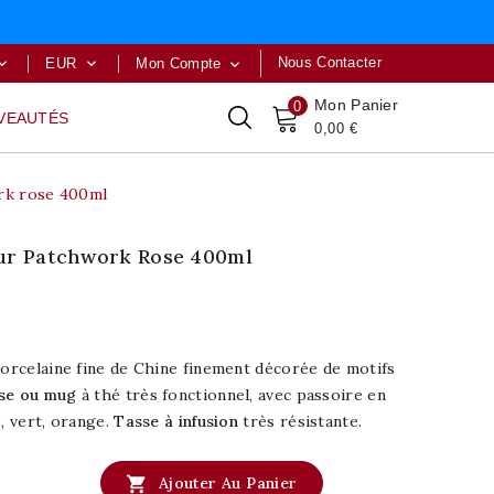
Nous Contacter
EUR
Mon Compte



Mon Panier
0
VEAUTÉS
0,00 €
ork rose 400ml
eur Patchwork Rose 400ml
porcelaine fine de Chine finement décorée de motifs
sse ou mug
à thé très fonctionnel, avec passoire en
e, vert, orange.
Tasse à infusion
très résistante.

Ajouter Au Panier