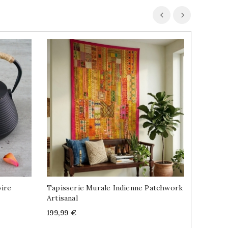
ire
Tapisserie Murale Indienne Patchwork
Tisane 
Artisanal
32g
Price
Price
199,99 €
3,69 €