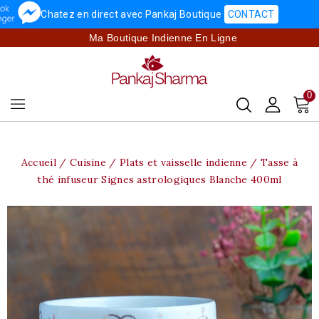
Chatez en direct avec Pankaj Boutique
CONTACT
Ma Boutique Indienne En Ligne
0
Accueil
Cuisine
Plats et vaisselle indienne
Tasse à
thé infuseur Signes astrologiques Blanche 400ml