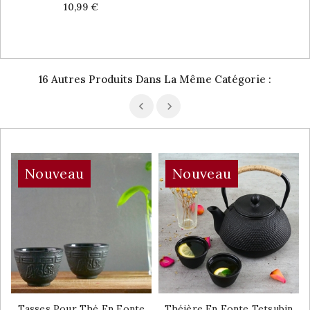
Price
10,99 €
16 Autres Produits Dans La Même Catégorie :
Nouveau
Nouveau
Tasses Pour Thé En Fonte
Théière En Fonte Tetsubin