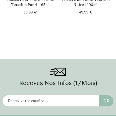
Tetsubin Par 4 - 65ml
Noire 1200ml
Price
Price
19,99 €
49,99 €
Recevez Nos Infos (1/mois)