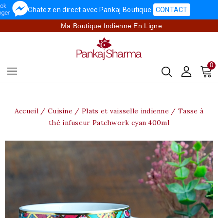
Chatez en direct avec Pankaj Boutique
CONTACT
Ma Boutique Indienne En Ligne
0
Accueil
Cuisine
Plats et vaisselle indienne
Tasse à
thé infuseur Patchwork cyan 400ml