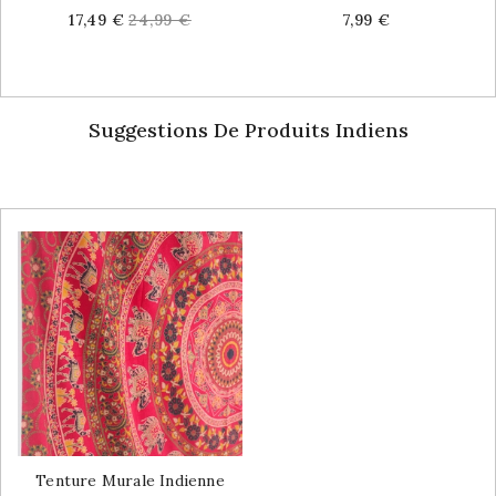
Price
Regular
Price
17,49 €
24,99 €
7,99 €
price
Suggestions De Produits Indiens
Tenture Murale Indienne