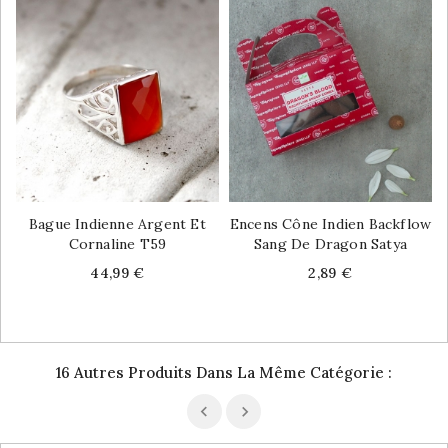
Bague Indienne Argent Et
Encens Cône Indien Backflow
Cornaline T59
Sang De Dragon Satya
Price
Price
44,99 €
2,89 €
16 Autres Produits Dans La Même Catégorie :