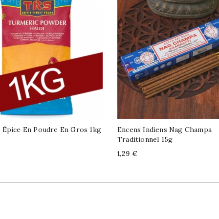
 Épice En Poudre En Gros 1kg
Encens Indiens Nag Champa
Traditionnel 15g
Price
1,29 €