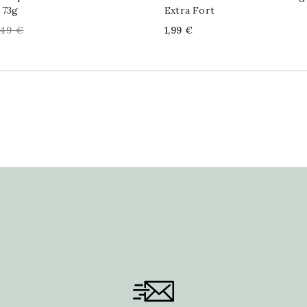
 73g
Extra Fort
egular
Price
,49 €
1,99 €
rice