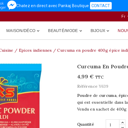
Chatez en direct avec Pankaj Boutique
CONTACT
Fr
MAISON/DÉCO
BEAUTÉ/MODE
BIJOUX
NOU



Cuisine
Epices indiennes
Curcuma en poudre 400g épice indi
Curcuma En Poudre
4,99 €
TTC
Référence
Y639
Poudre
de
curcuma
,
épic
qui est essentielle dans l
Vendu en sachet de 400g
Quantité