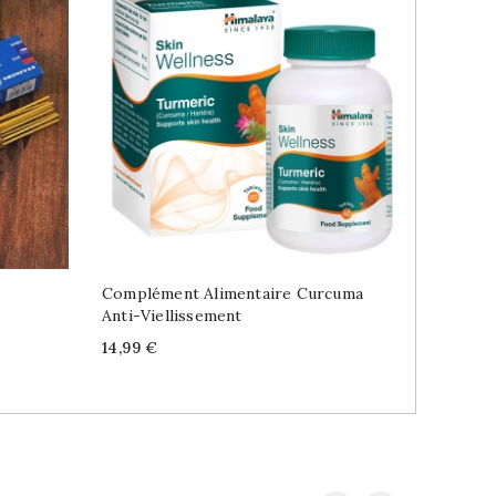
Complément Alimentaire Curcuma
Boîte À
Anti-Viellissement
Dani
Price
Price
14,99 €
26,99 €