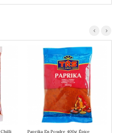
Chilli
Paprika En Poudre 400g Épice
Curry I