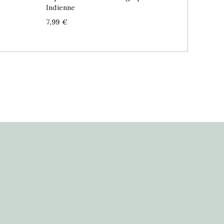
Indienne
Mélange
Price
Price
7,99 €
6,99 €