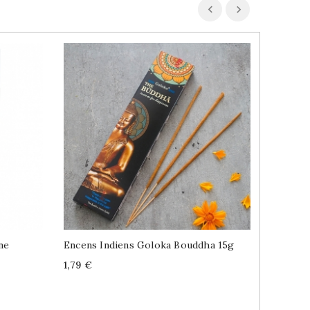
ne
Encens Indiens Goloka Bouddha 15g
Cuisine 
Moulue
Price
1,79 €
Price
2,89 €