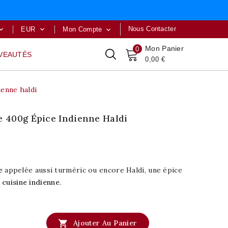
Nous Contacter
EUR
Mon Compte



Mon Panier
0
VEAUTÉS
0,00 €
enne haldi
 400g Épice Indienne Haldi
e
appelée aussi turméric ou encore Haldi, une épice
a
cuisine indienne
.

Ajouter Au Panier