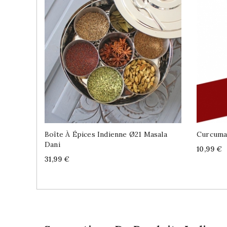
Boîte À Épices Indienne Ø21 Masala
Curcuma
Dani
Price
10,99 €
Price
31,99 €