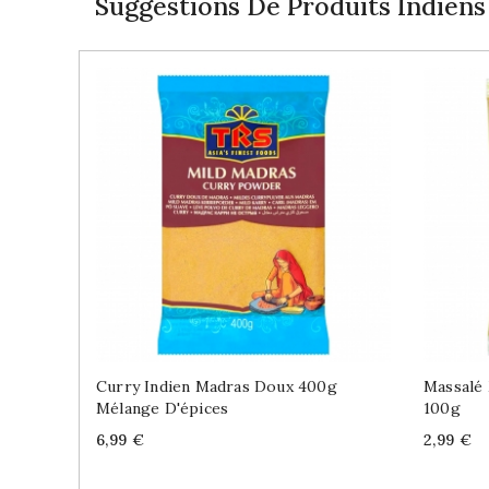
Suggestions De Produits Indiens
Curry Indien Madras Doux 400g
Massalé
Mélange D'épices
100g
Price
Price
6,99 €
2,99 €