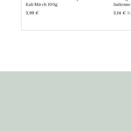
Kali Mirch 100g
Indienne
Price
Price
R
3,99 €
3,14 €
3
p