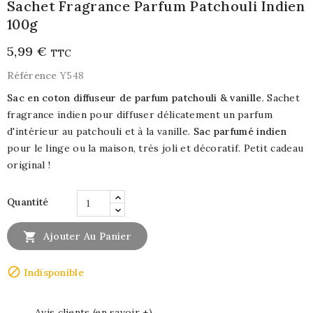
Sachet Fragrance Parfum Patchouli Indien
100g
5,99 €
TTC
Référence
Y548
Sac en coton diffuseur de parfum patchouli & vanille
. Sachet
fragrance indien pour diffuser délicatement un parfum
d'intérieur au patchouli et à la vanille.
Sac parfumé indien
pour le linge ou la maison, très joli et décoratif. Petit cadeau
original !
Quantité

Ajouter Au Panier

Indisponible
Avis clients (en savoir +)