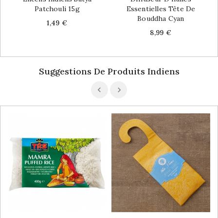
Patchouli 15g
Essentielles Tête De
Bouddha Cyan
Price
1,49 €
Price
8,99 €
Suggestions De Produits Indiens