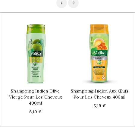
Shampoing Indien Olive
Shampoing Indien Aux Œufs
Vierge Pour Les Cheveux
Pour Les Cheveux 400ml
400ml
Price
6,19 €
Price
6,19 €