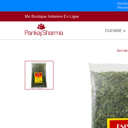
Ma Boutique Indienne En Ligne
CUISINE

Accue