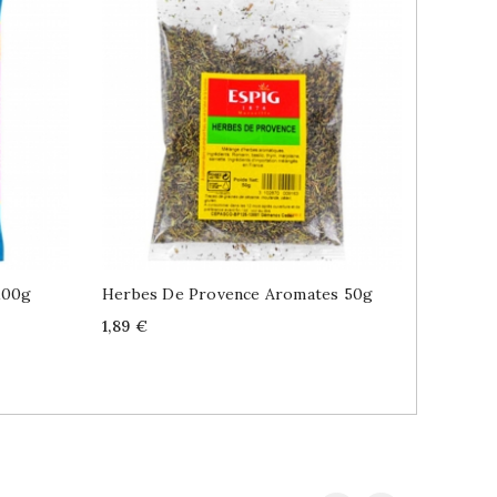
100g
Herbes De Provence Aromates 50g
Thym En
Price
Price
1,89 €
1,89 €