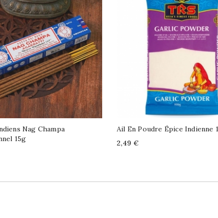
Indiens Nag Champa
Ail En Poudre Épice Indienne 
nnel 15g
Price
2,49 €