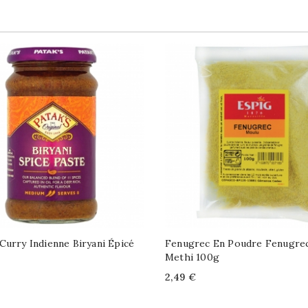
Curry Indienne Biryani Épicé
Fenugrec En Poudre Fenugre
Methi 100g
Price
2,49 €