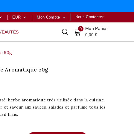
Nous Contacter
EUR
Mon Compte



Mon Panier
0
VEAUTÉS
0,00 €
ue 50g
rbe Aromatique 50g
até,
herbe aromatique
très utilisée dans la
cuisine
r et saveur aux sauces, salades et parfume tous les
sil frais.