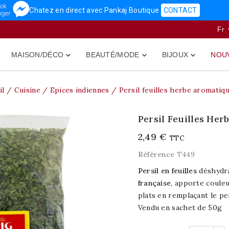
Chatez en direct avec Pankaj Boutique
CONTACT
Fr
MAISON/DÉCO
BEAUTÉ/MODE
BIJOUX
NOU



il
Cuisine
Epices indiennes
Persil feuilles herbe aromatiq
Persil Feuilles He
2,49 €
TTC
Référence
T449
Persil en feuilles
déshydr
française
, apporte couleu
plats en remplaçant le per
Vendu en sachet de 50g