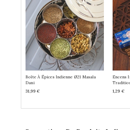
Boîte À Épices Indienne Ø21 Masala
Encens 
Dani
Traditio
Price
Price
31,99 €
1,29 €