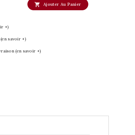

Ajouter Au Panier
ir +)
en savoir +)
vraison (en savoir +)