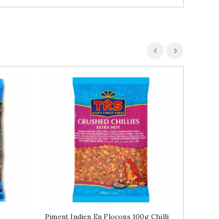
Piment Indien En Flocons 100g Chilli
Curry Fe