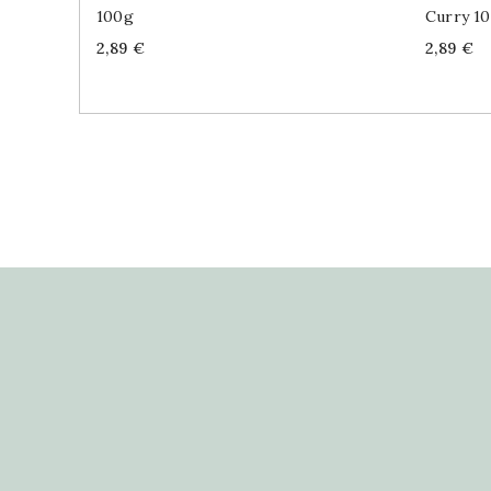
100g
Curry 1
Price
Price
2,89 €
2,89 €