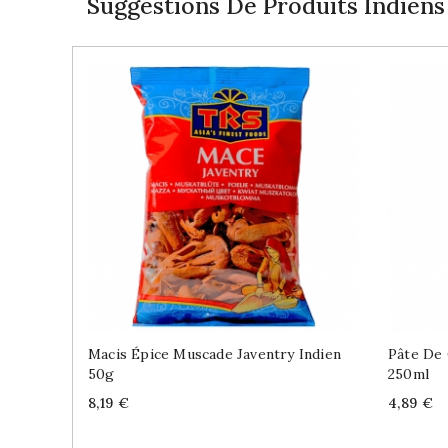
Suggestions De Produits Indiens
Macis Épice Muscade Javentry Indien
Pâte De 
50g
250ml
Price
Price
8,19 €
4,89 €