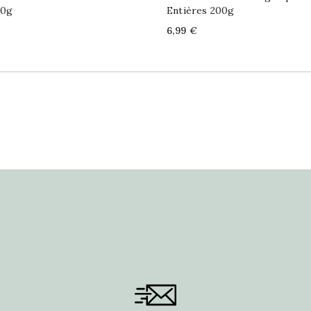
00g
Entières 200g
Price
6,99 €