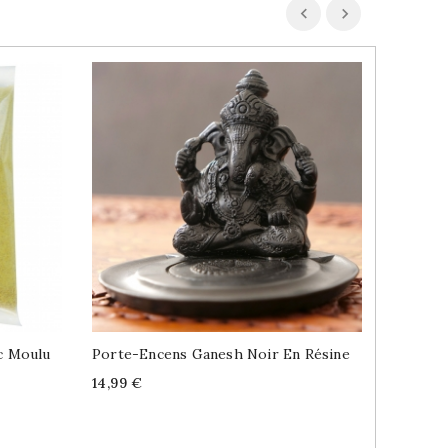
c Moulu
Porte-Encens Ganesh Noir En Résine
Massalé
100g
Price
14,99 €
Price
2,99 €