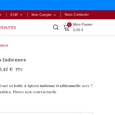
Nous Contacter
EUR
Mon Compte



Mon Panier
0
VEAUTÉS
0,00 €
ennes
es Indiennes
0,42 €
TTC
frant sa
boîte à épices indienne traditionnelle
avec 7
sables. Photo non contractuelle