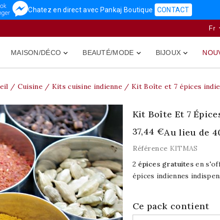
Chatez en direct avec Pankaj Boutique
CONTACT
Fr
MAISON/DÉCO
BEAUTÉ/MODE
BIJOUX
NOU



eil
Cuisine
Kits cuisine indienne
Kit Boîte et 7 épices indi
Kit Boîte Et 7 Épic
37,44 €
Au lieu de 4
Référence
KITMAS
2
épices gratuites
en s'of
épices indiennes indispen
Ce pack contient