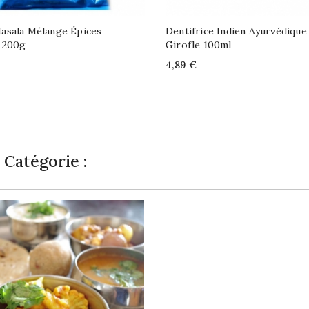
asala Mélange Épices
Dentifrice Indien Ayurvédique
s 200g
Girofle 100ml
Price
4,89 €
Catégorie :