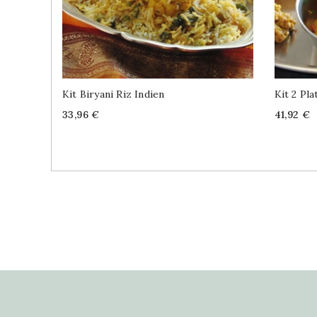
Kit Biryani Riz Indien
Kit 2 Pl
Price
Price
33,96 €
41,92 €