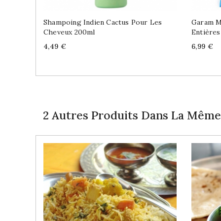
Shampoing Indien Cactus Pour Les
Garam M
Cheveux 200ml
Entière
Price
Price
4,49 €
6,99 €
2 Autres Produits Dans La Même 