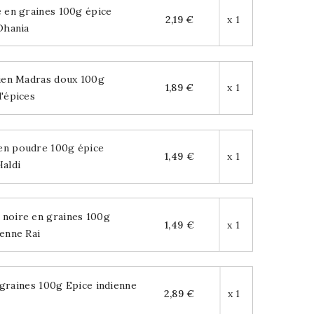
 en graines 100g épice
2,19 €
x 1
Dhania
ien Madras doux 100g
1,89 €
x 1
'épices
en poudre 100g épice
1,49 €
x 1
Haldi
noire en graines 100g
1,49 €
x 1
ienne Rai
graines 100g Epice indienne
2,89 €
x 1