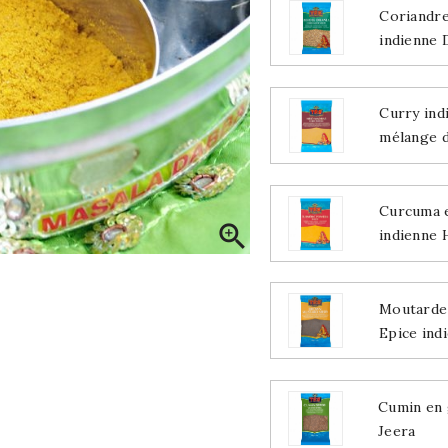
Coriandre
indienne 
Curry ind
mélange d
Curcuma 

indienne 
Moutarde 
Epice ind
Cumin en 
Jeera