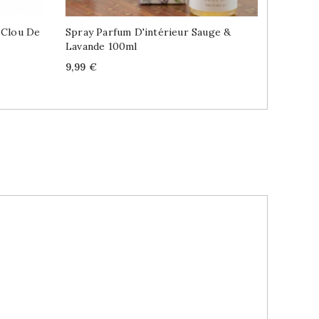
 Clou De
Spray Parfum D'intérieur Sauge &
Haandi P
Lavande 100ml
Price
10,99 €
Price
9,99 €