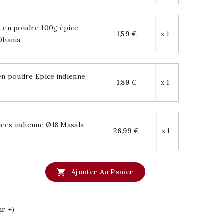
 en poudre 100g épice
1,59 €
x 1
Dhania
en poudre Epice indienne
1,89 €
x 1
ices indienne Ø18 Masala
26,99 €
x 1

Ajouter Au Panier
ir +)