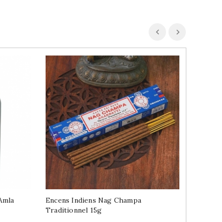
Amla
Encens Indiens Nag Champa
Pickles
Traditionnel 15g
0.3kg