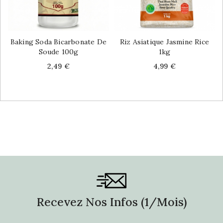
Baking Soda Bicarbonate De
Riz Asiatique Jasmine Rice
Soude 100g
1kg
Price
Price
2,49 €
4,99 €
Recevez Nos Infos (1/mois)