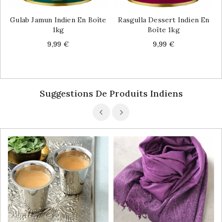
Gulab Jamun Indien En Boîte
Rasgulla Dessert Indien En
1kg
Boîte 1kg
Price
Price
9,99 €
9,99 €
Suggestions De Produits Indiens