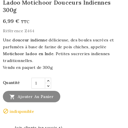
Ladoo Motichoor Douceurs Indiennes
300g
6,99 €
TTC
Référence
Z464
Une
douceur indienne
délicieuse, des boules sucrées et
parfumées à base de farine de pois chiches, appelée
Motichoor ladoo en Inde
. Petites sucreries indiennes
traditionnelles.
Vendu en paquet de 300g
Quantité

Ajouter Au Panier

indisponible
Avis clients (en savoir +)