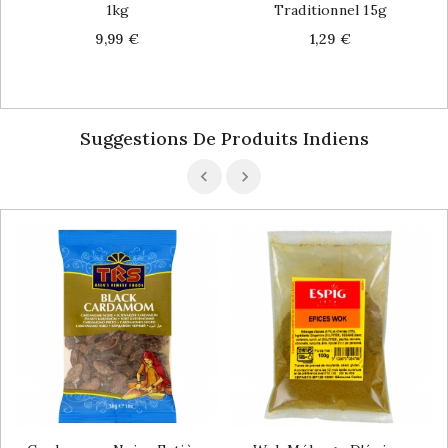
1kg
Traditionnel 15g
Price
Price
9,99 €
1,29 €
Suggestions De Produits Indiens