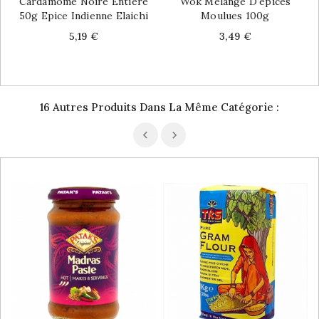
Cardamome Noire Entière
Wok Mélange D'épices
50g Epice Indienne Elaichi
Moulues 100g
Price
Price
5,19 €
3,49 €
16 Autres Produits Dans La Même Catégorie :