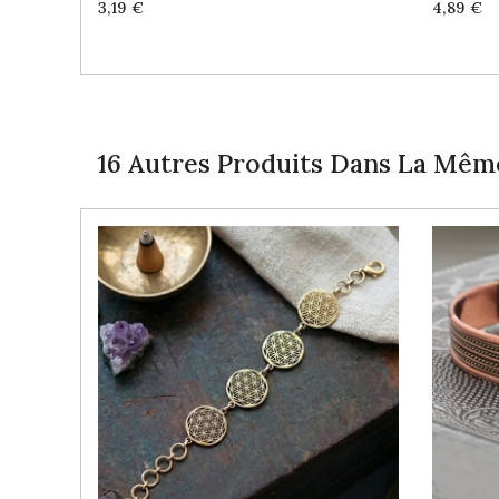
Price
Price
3,19 €
4,89 €
16 Autres Produits Dans La Même