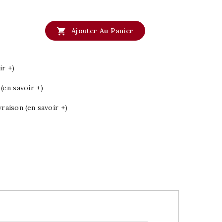

Ajouter Au Panier
ir +)
en savoir +)
vraison (en savoir +)