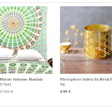
Murale Indienne Mandala
Photophore Indien En Métal 
t Vert
Vie
Regular
Price
27,99 €
9,99 €
price