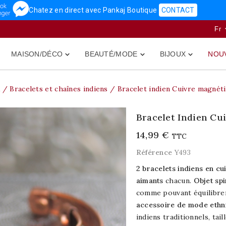
Chatez en direct avec Pankaj Boutique
CONTACT
Fr
MAISON/DÉCO
BEAUTÉ/MODE
BIJOUX
NOU



x
Bracelets et chaînes indiens
Bracelet indien Cuivre magnéti
Bracelet Indien Cu
14,99 €
TTC
Référence
Y493
2 bracelets indiens en cu
aimants
chacun.
Objet spi
comme pouvant équilibrer 
accessoire de mode ethn
indiens traditionnels, tail