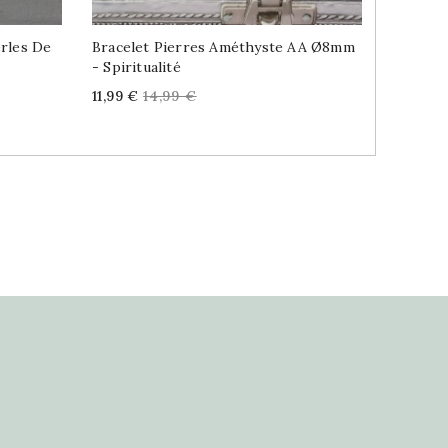
erles De
Bracelet Pierres Améthyste AA Ø8mm
Bracele
- Spiritualité
Ajustabl
Price
Regular
Price
11,99 €
14,99 €
8,99 €
price