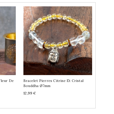
Fleur De
Bracelet Pierres Citrine Et Cristal
Boucles 
Bouddha Ø7mm
Améthys
Price
Price
12,99 €
9,99 €