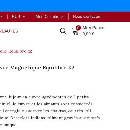
Nous Contacter
EUR
Mon Compte



Mon Panier
0
VEAUTÉS
0,00 €
que Equilibre x2
ivre Magnétique Equilibre X2
ivre
, bijoux en cuivre agrémentés de 2 petits
rituel
, le cuivre et les aimants sont considérés
l'énergie ou activer les chakras, ou très joli
ique
. Bracelets indiens joliment gravés aux motifs
le unique.