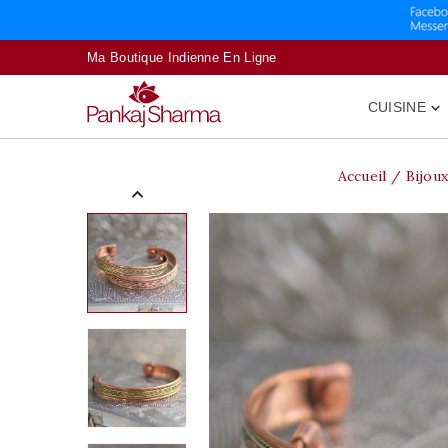
Ma Boutique Indienne En Ligne
CUISINE

Accueil
Bijou