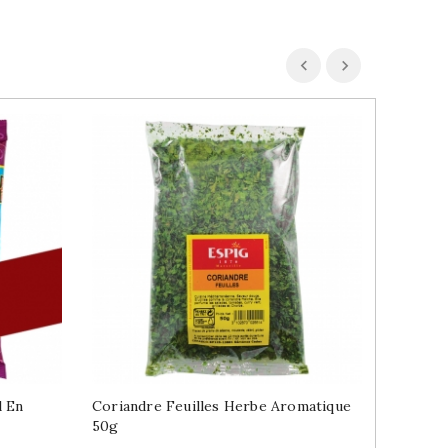
l En
Coriandre Feuilles Herbe Aromatique
Sel Ros
50g
800g