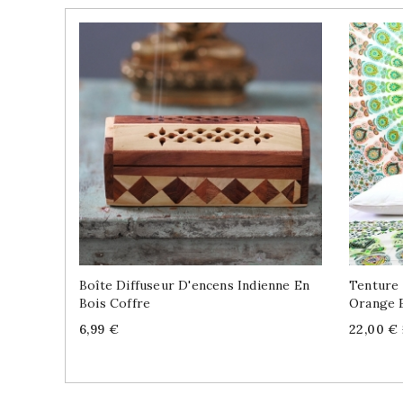
Boîte Diffuseur D'encens Indienne En
Tenture 
Bois Coffre
Orange E
Price
Price
6,99 €
22,00 €