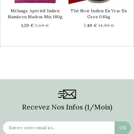
Mélange Apéritif Indien
Thé Noir Indien En Vrac En
Namkeen Madras Mix 180g
Gros 0.8kg
Price
Regular
Price
Regular
1,20 €
2,59 €
7,40 €
14,99 €
price
price
Recevez Nos Infos (1/mois)