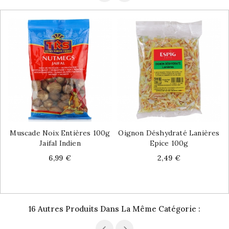
Muscade Noix Entières 100g
Oignon Déshydraté Lanières
Jaifal Indien
Epice 100g
Price
Price
6,99 €
2,49 €
16 Autres Produits Dans La Même Catégorie :