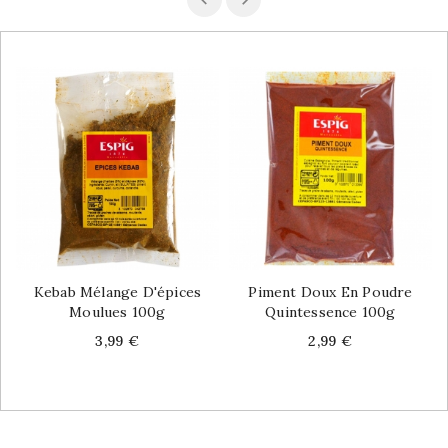
Kebab Mélange D'épices
Piment Doux En Poudre
Moulues 100g
Quintessence 100g
Price
Price
3,99 €
2,99 €