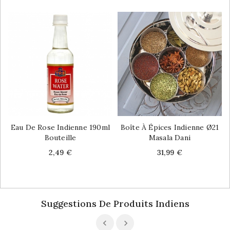
Eau De Rose Indienne 190ml
Boîte À Épices Indienne Ø21
Bouteille
Masala Dani
Price
Price
2,49 €
31,99 €
Suggestions De Produits Indiens