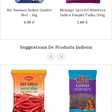
Riz Basmati Indien Qualité
Mélange Apéritif Namkeen
No1 - 1kg
Indien Punjabi Tadka 200g
Price
Price
6,99 €
2,89 €
Suggestions De Produits Indiens