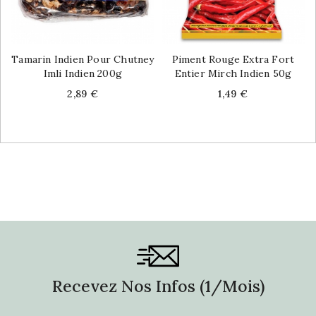
Tamarin Indien Pour Chutney
Piment Rouge Extra Fort
Imli Indien 200g
Entier Mirch Indien 50g
Price
Price
2,89 €
1,49 €
Recevez Nos Infos (1/mois)