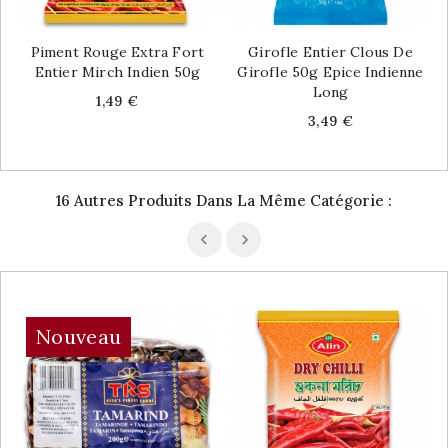
Piment Rouge Extra Fort
Girofle Entier Clous De
Entier Mirch Indien 50g
Girofle 50g Epice Indienne
Long
Price
1,49 €
Price
3,49 €
16 Autres Produits Dans La Même Catégorie :
Nouveau