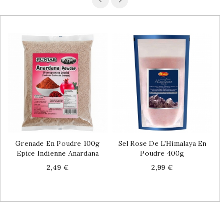
Grenade En Poudre 100g
Sel Rose De L'Himalaya En
Epice Indienne Anardana
Poudre 400g
Price
Price
2,49 €
2,99 €