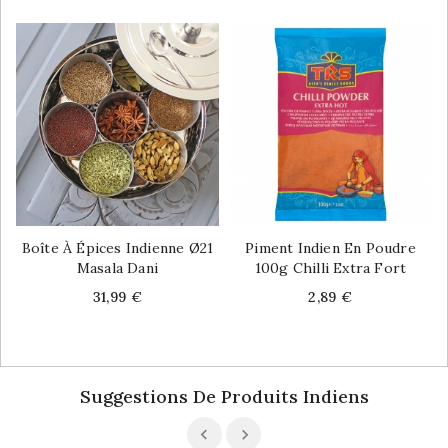
Boîte À Épices Indienne Ø21
Piment Indien En Poudre
Masala Dani
100g Chilli Extra Fort
Price
Price
31,99 €
2,89 €
Suggestions De Produits Indiens