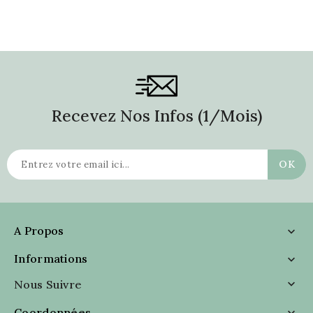
Recevez Nos Infos (1/mois)
A Propos

Informations

Nous Suivre

Coordonnées