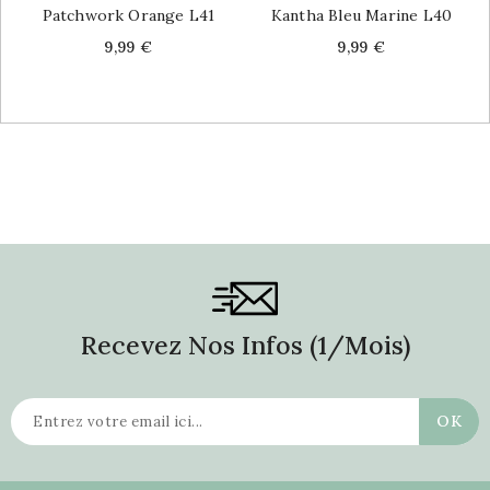
Patchwork Orange L41
Kantha Bleu Marine L40
Price
Price
9,99 €
9,99 €
Recevez Nos Infos (1/mois)