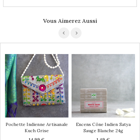
Vous Aimerez Aussi
Pochette Indienne Artisanale
Encens Cône Indien Satya
Kuch Grise
Sauge Blanche 24g
Price
Price
14,99 €
1,49 €