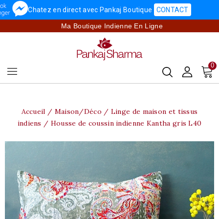
Chatez en direct avec Pankaj Boutique
CONTACT
Ma Boutique Indienne En Ligne
0
Accueil
Maison/Déco
Linge de maison et tissus
indiens
Housse de coussin indienne Kantha gris L40