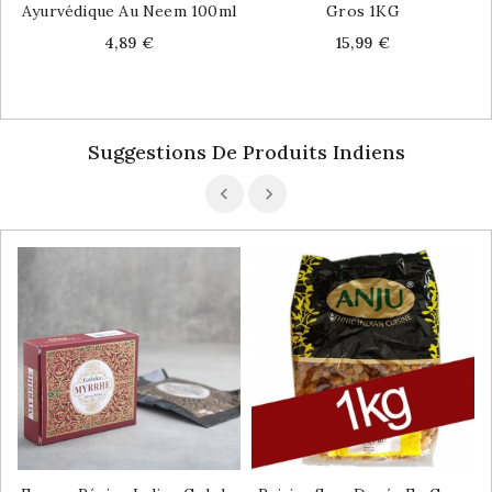
Ayurvédique Au Neem 100ml
Gros 1KG
Price
Price
4,89 €
15,99 €
Suggestions De Produits Indiens