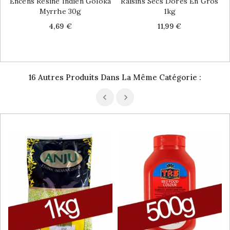
Encens Résine Indien Goloka
Raisins Secs Dorés En Gros
Myrrhe 30g
1kg
Price
Price
4,69 €
11,99 €
16 Autres Produits Dans La Même Catégorie :