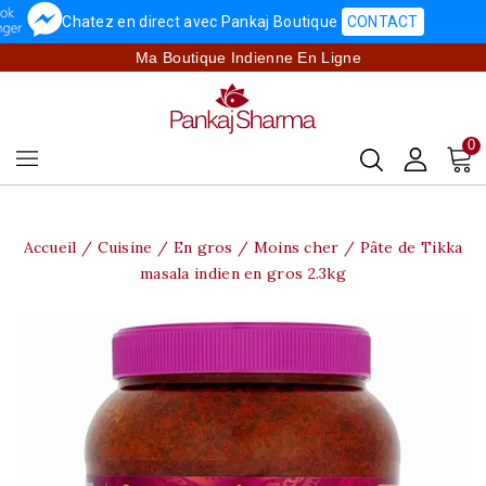
Chatez en direct avec Pankaj Boutique
CONTACT
Ma Boutique Indienne En Ligne
0
Accueil
Cuisine
En gros / Moins cher
Pâte de Tikka
masala indien en gros 2.3kg