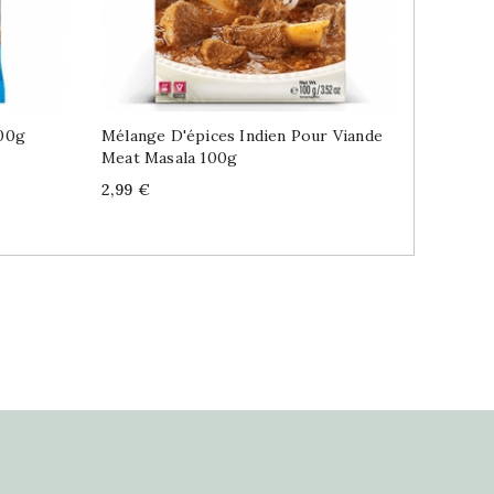
00g
Mélange D'épices Indien Pour Viande
Mélange
Meat Masala 100g
Fish Ma
Price
Price
2,99 €
1,99 €