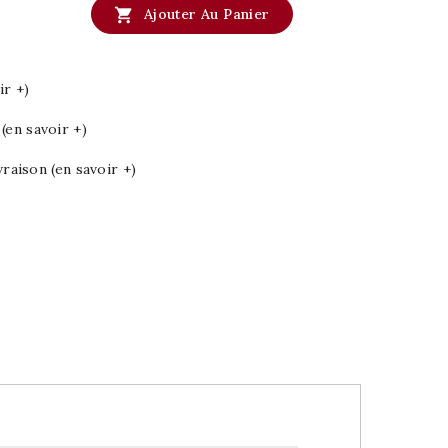

Ajouter Au Panier
ir +)
en savoir +)
vraison (en savoir +)