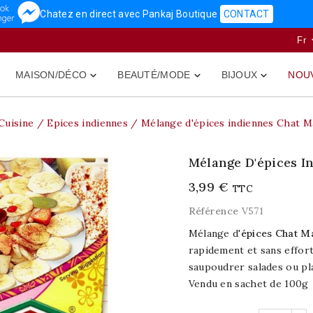
Chatez en direct avec Pankaj Boutique
CONTACT
Fr
MAISON/DÉCO
BEAUTÉ/MODE
BIJOUX
NOU



Cuisine
Epices indiennes
Mélange d'épices indiennes Chat M
Mélange D'épices I
3,99 €
TTC
Référence
V571
Mélange d'
épices
Chat M
rapidement et sans effor
saupoudrer salades ou pla
Vendu en sachet de 100g