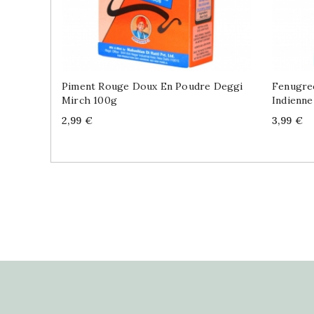
Piment Rouge Doux En Poudre Deggi
Fenugre
Mirch 100g
Indienne
Price
Price
2,99 €
3,99 €