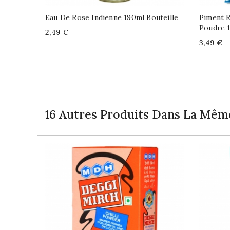
Eau De Rose Indienne 190ml Bouteille
Piment 
Poudre 
Price
2,49 €
Price
3,49 €
16 Autres Produits Dans La Même