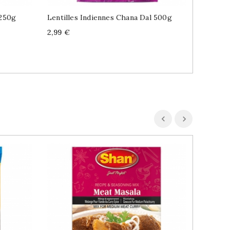
 250g
Lentilles Indiennes Chana Dal 500g
Mélange
Kitchen
Price
2,99 €
Price
2,89 €