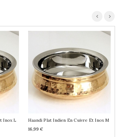
t Inox L
Haandi Plat Indien En Cuivre Et Inox M
Mélange
Boondi 
Price
16,99 €
Price
2,69 €