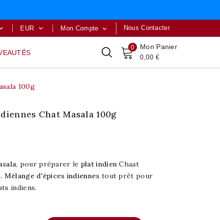
Nous Contacter
EUR
Mon Compte



Mon Panier
0
VEAUTÉS
0,00 €
asala 100g
ndiennes Chat Masala 100g
asala
, pour préparer le
plat indien
Chaat
t.
Mélange d'épices indiennes
tout prêt pour
ts indiens.