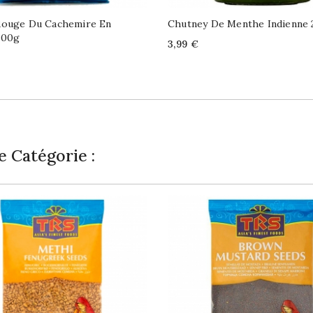
Rouge Du Cachemire En
Chutney De Menthe Indienne
100g
Price
3,99 €
 Catégorie :