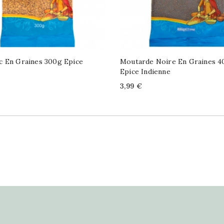
c En Graines 300g Epice
Moutarde Noire En Graines 4
Epice Indienne
Price
3,99 €