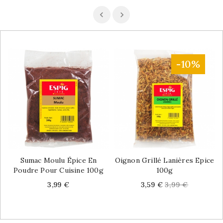
-10%
Sumac Moulu Épice En
Oignon Grillé Lanières Epice
Poudre Pour Cuisine 100g
100g
Price
Price
Regular
3,99 €
3,59 €
3,99 €
price