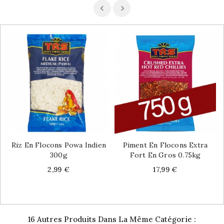
Riz En Flocons Powa Indien
Piment En Flocons Extra
300g
Fort En Gros 0.75kg
Price
Price
2,99 €
17,99 €
16 Autres Produits Dans La Même Catégorie :