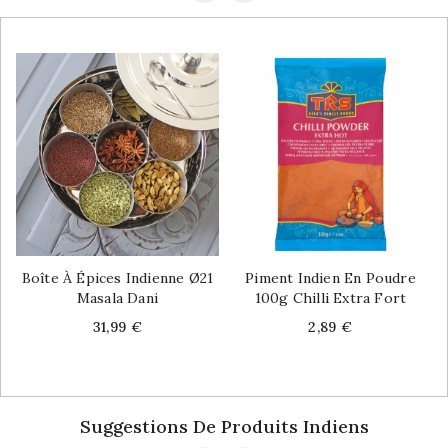
Boîte À Épices Indienne Ø21
Piment Indien En Poudre
Masala Dani
100g Chilli Extra Fort
Price
Price
31,99 €
2,89 €
Suggestions De Produits Indiens