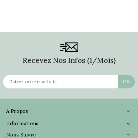
Recevez Nos Infos (1/mois)
A Propos

Informations

Nous Suivre
