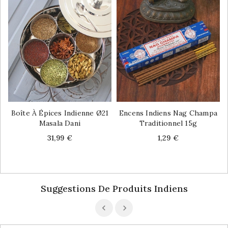
Boîte À Épices Indienne Ø21
Encens Indiens Nag Champa
Masala Dani
Traditionnel 15g
Price
Price
31,99 €
1,29 €
Suggestions De Produits Indiens