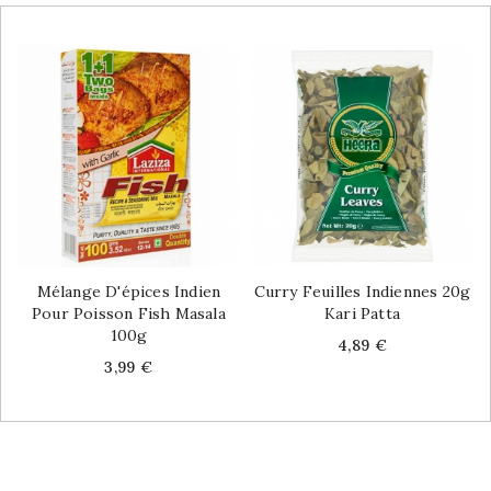
Mélange D'épices Indien
Curry Feuilles Indiennes 20g
Pour Poisson Fish Masala
Kari Patta
100g
Price
4,89 €
Price
3,99 €