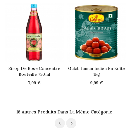
Sirop De Rose Concentré
Gulab Jamun Indien En Boîte
Bouteille 750ml
1kg
Price
Price
7,99 €
9,99 €
16 Autres Produits Dans La Même Catégorie :