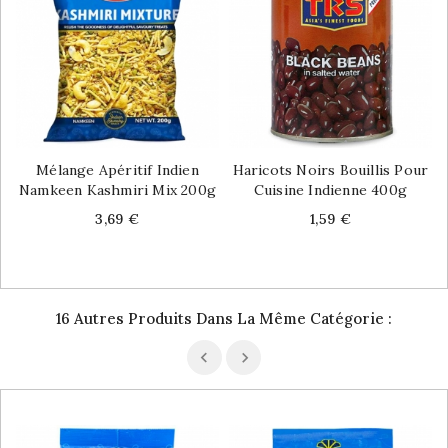
Mélange Apéritif Indien
Haricots Noirs Bouillis Pour
Namkeen Kashmiri Mix 200g
Cuisine Indienne 400g
Price
Price
3,69 €
1,59 €
16 Autres Produits Dans La Même Catégorie :