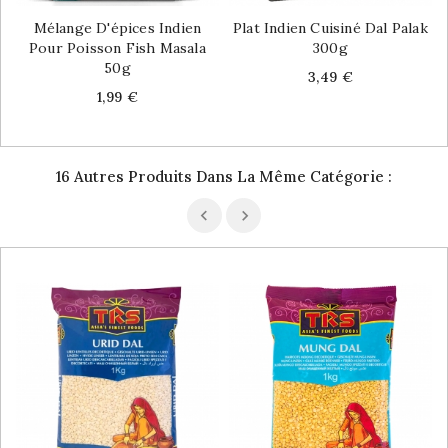
Mélange D'épices Indien
Plat Indien Cuisiné Dal Palak
Pour Poisson Fish Masala
300g
50g
Price
3,49 €
Price
1,99 €
16 Autres Produits Dans La Même Catégorie :