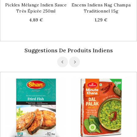
Pickles Mélange Indien Sauce
Encens Indiens Nag Champa
Très Épicée 250ml
Traditionnel 15g
Price
Price
4,89 €
1,29 €
Suggestions De Produits Indiens