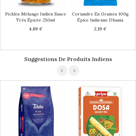
Pickles Mélange Indien Sauce
Coriandre En Graines 100g
Très Épicée 250ml
Épice Indienne Dhania
Price
Price
4,89 €
2,19 €
Suggestions De Produits Indiens