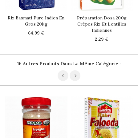
Riz Basmati Pure Indien En
Préparation Dosa 200g
Gros 20kg
Crêpes Riz Et Lentilles
Indiennes
Price
64,99 €
Price
2,29 €
16 Autres Produits Dans La Même Catégorie :