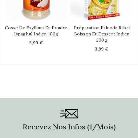
Cosse De Psyllium En Poudre
Préparation Falooda Rabri
Ispaghul Indien 100g
Boisson Et Dessert Indien
200g
Price
5,99 €
Price
3,99 €
Recevez Nos Infos (1/mois)